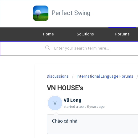
Perfect Swing
Home
Solutions
Forums
Discussions
International Language Forums
VN HOUSE's
Vũ Long
V
started a topic
6 years ago
Chào cả nhà